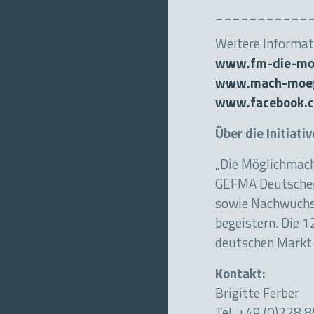
___________
Weitere Informat
www.fm-die-moe
www.mach-moeg
www.facebook.c
Über die Initiati
„Die Möglichmache
GEFMA Deutscher V
sowie Nachwuchsk
begeistern. Die 
deutschen Markt 
Kontakt:
Brigitte Ferber