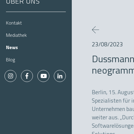
ÜBER UNS
Kontakt
Mediathek
23/08/2023
News
Dussmann i
Blog
neogram
Berlin, 15. Augu
Spezialisten für
Unter­nehmen bau
weiter aus. „Dur
Software­­lösunge