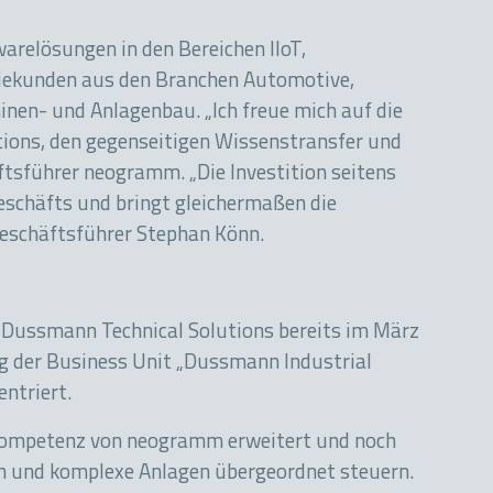
re­lösungen in den Bereichen IIoT,
triekunden aus den Branchen Automotive,
nen- und Anlagen­bau. „Ich freue mich auf die
ions, den gegenseitigen Wissenstransfer und
ts­führer neogram­m. „Die Investition seitens
chäfts und bringt gleichermaßen die
Geschäftsführer Stephan Könn.
 Dussmann Technical Solutions bereits im März
g der Business Unit „Dussmann Industrial
ntriert.
 Kompetenz von neogramm erweitert und noch
n und komplexe Anlagen übergeordnet steuern.