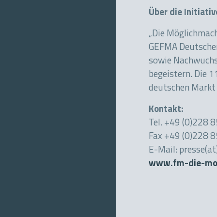
Über die Initiati
„Die Möglichmache
GEFMA Deutscher V
sowie Nachwuchsk
begeistern. Die 
deutschen Markt 
Kontakt:
Tel. +49 (0)228
Fax +49 (0)228 
E-Mail: presse(a
www.fm-die-moe