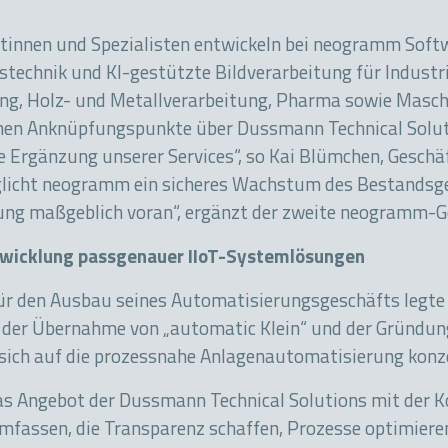
tinnen und Spezialisten entwickeln bei neogramm Softwa
technik und KI-gestützte Bild­ver­arbeitung für Indus
ung, Holz- und Metallverarbeitung, Pharma sowie Maschi
chen Anknüpfungs­punkte über Dussmann Technical Solut
ge Ergänzung unserer Services“, so Kai Blümchen, Geschäf
cht neogramm ein sicheres Wachs­tum des Bestandsges
klung maßgeblich voran“, ergänzt der zweite neogramm-
wicklung passgenauer IIoT-Systemlösungen
ür den Ausbau seines Automatisierungsgeschäfts legte
t der Übernahme von „automatic Klein“ und der Gründun
 sich auf die prozessnahe Anlagenautomatisierung konze
as Angebot der Dussmann Technical Solutions mit der
fassen, die Transparenz schaffen, Prozesse optimiere