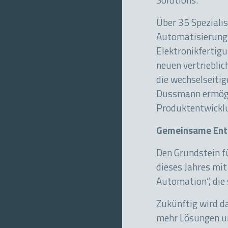
Solutions.
Über 35 Spezialis
Automatisierungs
Elektronik­fertig
neuen vertriebli
die wechsel­seiti
Dussmann ermögli
Produkt­­ent­wic
Gemeinsame Ent
Den Grundstein f
dieses Jahres mi
Automation“, die
Zukünftig wird d
mehr Lösungen um