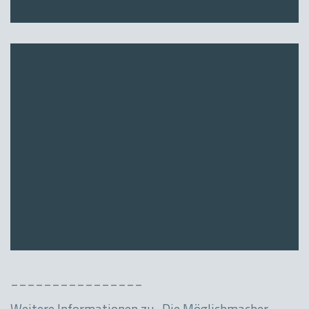
________________