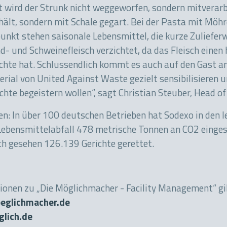
t wird der Strunk nicht weggeworfen, sondern mitverarb
hält, sondern mit Schale gegart. Bei der Pasta mit Möh
unkt stehen saisonale Lebensmittel, die kurze Zulieferw
d- und Schweinefleisch verzichtet, da das Fleisch eine
ichte hat. Schlussendlich kommt es auch auf den Gast 
rial von United Against Waste gezielt sensibilisieren 
chte begeistern wollen“, sagt Christian Steuber, Head 
hlen: In über 100 deutschen Betrieben hat Sodexo in de
ebensmittelabfall 478 metrische Tonnen an CO2 einge
ch gesehen 126.139 Gerichte gerettet.
ionen zu „Die Möglichmacher - Facility Management“ gib
glichmacher.de
lich.de