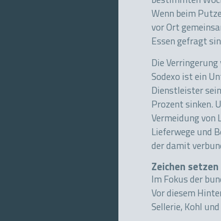
bestimmten Woche
Wenn beim Putzen
vor Ort gemeinsa
Essen gefragt si
Die Verringerung 
Sodexo ist ein Un
Dienstleister se
Prozent sinken. U
Vermeidung von L
Lieferwege und B
der damit verbund
Zeichen setzen
Im Fokus der bun
Vor diesem Hinter
Sellerie, Kohl u