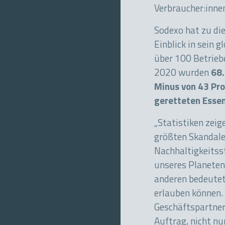
Verbraucher:inn
Sodexo hat zu di
Einblick in sein
über 100 Betriebe
2020 wurden
68.
Minus von 43 Pr
geretteten Esse
„Statistiken zeig
größten Skandale
Nachhaltigkeitsst
unseres Planeten
anderen bedeutet 
erlauben können.
Geschäftspartnern
Auftrag, nicht nu