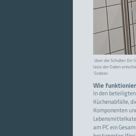
Blick über die Schulter: Ei
Auf Basis der Daten entsche
Bild: Sodexo
Wie funktionie
In den beteiligte
Küchenabfälle, di
Komponenten und 
Lebensmittelkateg
am PC ein Gesamt