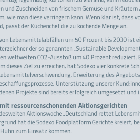
ntag regelmäßig Kartoffeln zu viel sind, kann reduzier
 und Zuschneiden von frischem Gemüse und Kräutern A
m, wie man diese verringern kann. Wenn klar ist, dass 
nd, passt der Küchenchef die zu kochende Menge an.
von Lebensmittelabfällen um 50 Prozent bis 2030 ist ei
terzeichner der so genannten „Sustainable Development 
inen weltweiten CO2-Ausstoß um 40 Prozent reduziert.
m dieses Ziel zu erreichen, hat Sodexo vier konkrete S
ebensmittelverschwendung, Erweiterung des Angebots 
eschaffungsprozesse, Unterstützung unserer Kund:inn
enen Projekte sind bereits erfolgreich umgesetzt und i
 mit ressourcenschonenden Aktionsgerichten
desweiten Aktionswoche „Deutschland rettet Lebensmit
grund hat die Sodexo Foodplatform Gerichte kreiert, be
nd Huhn zum Einsatz kommen.