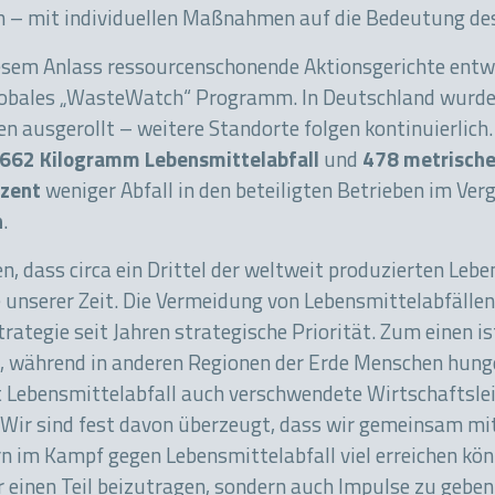
en – mit individuellen Maßnahmen auf die Bedeutung 
esem Anlass ressourcenschonende Aktionsgerichte entwi
 globales „WasteWatch“ Programm. In Deutschland wurd
n ausgerollt – weitere Standorte folgen kontinuierlich
662 Kilogramm Lebensmittelabfall
und
478 metrisch
ozent
weniger Abfall in den beteiligten Betrieben im V
n
.
en, dass circa ein Drittel der weltweit produzierten Le
 unserer Zeit. Die Vermeidung von Lebensmittelabfällen
rategie seit Jahren strategische Priorität. Zum einen 
, während in anderen Regionen der Erde Menschen hunge
Lebensmittelabfall auch verschwendete Wirtschaftsleist
 Wir sind fest davon überzeugt, dass wir gemeinsam mi
 im Kampf gegen Lebensmittelabfall viel erreichen könne
r einen Teil beizutragen, sondern auch Impulse zu geben