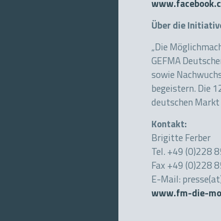
www.facebook.c
Über die Initiati
„Die Möglichmache
GEFMA Deutscher V
sowie Nachwuchsk
begeistern. Die 
deutschen Markt 
Kontakt:
Brigitte Ferber
Tel. +49 (0)228
Fax +49 (0)228 
E-Mail: presse(a
www.fm-die-moe