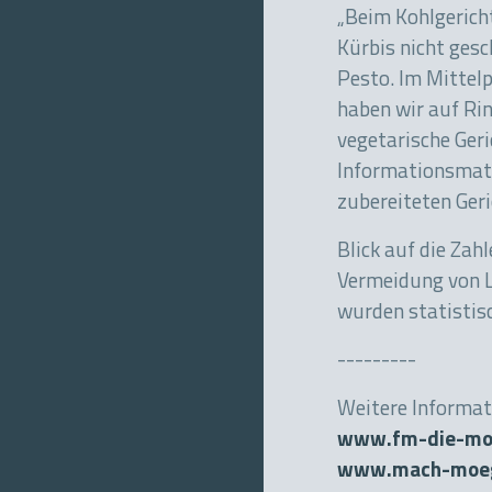
„Beim Kohlgerich
Kürbis nicht gesc
Pesto. Im Mittelp
haben wir auf Rin
vegetarische Ger
Informationsmate
zubereiteten Geri
Blick auf die Za
Vermeidung von L
wurden statistis
---------
Weitere Informat
www.fm-die-moe
www.mach-moeg